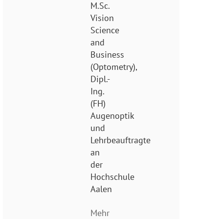
M.Sc.
Vision
Science
and
Business
(Optometry),
Dipl.-
Ing.
(FH)
Augenoptik
und
Lehrbeauftragte
an
der
Hochschule
Aalen
Mehr