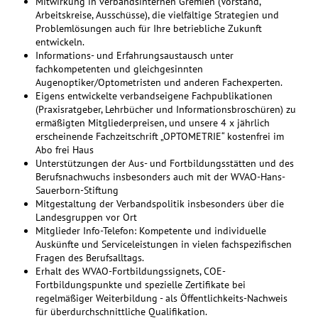
Mitwirkung in verbandsinternen Gremien (Vorstand,
Arbeitskreise, Ausschüsse), die vielfältige Strategien und
Problemlösungen auch für Ihre betriebliche Zukunft
entwickeln.
Informations- und Erfahrungsaustausch unter
fachkompetenten und gleichgesinnten
Augenoptiker/Optometristen und anderen Fachexperten.
Eigens entwickelte verbandseigene Fachpublikationen
(Praxisratgeber, Lehrbücher und Informationsbroschüren) zu
ermäßigten Mitgliederpreisen, und unsere 4 x jährlich
erscheinende Fachzeitschrift „OPTOMETRIE“ kostenfrei im
Abo frei Haus
Unterstützungen der Aus- und Fortbildungsstätten und des
Berufsnachwuchs insbesonders auch mit der WVAO-Hans-
Sauerborn-Stiftung
Mitgestaltung der Verbandspolitik insbesonders über die
Landesgruppen vor Ort
Mitglieder Info-Telefon: Kompetente und individuelle
Auskünfte und Serviceleistungen in vielen fachspezifischen
Fragen des Berufsalltags.
Erhalt des WVAO-Fortbildungssignets, COE-
Fortbildungspunkte und spezielle Zertifikate bei
regelmäßiger Weiterbildung - als Öffentlichkeits-Nachweis
für überdurchschnittliche Qualifikation.