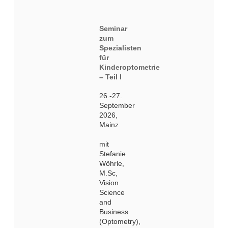
Seminar
zum
Spezialisten
für
Kinderoptometrie
– Teil I
26.-27.
September
2026,
Mainz
mit
Stefanie
Wöhrle,
M.Sc,
Vision
Science
and
Business
(Optometry),