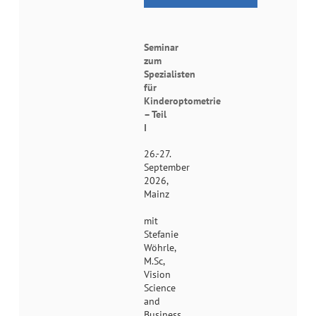
Seminar
zum
Spezialisten
für
Kinderoptometrie
– Teil
I
26.-27.
September
2026,
Mainz
mit
Stefanie
Wöhrle,
M.Sc,
Vision
Science
and
Business