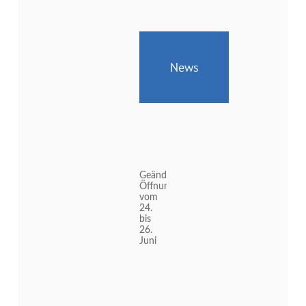
News
Geänderte
Öffnungszeiten
vom
24.
bis
26.
Juni