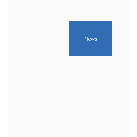
News
Geänderte
Öffnungszeiten
vom
24.
bis
26.
Juni