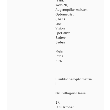
Frank
Wersich,
Augenoptikermeister,
Optometrist
(HWK),
Low
Vision
Spezialist,
Baden-
Baden
Mehr
Infos
hier.
Funktionaloptometrie
I
–
Grundlagen/Basis
17.
-18.Oktober