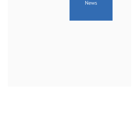
News
Geänderte
Öffnungszeiten
vom
24.
bis
26.
Juni