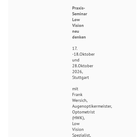
Praxis-
Seminar
Low
Vision
neu
denken
17.
-18.Oktober
und
28.Oktober
2026,
Stuttgart
mit
Frank
Wersich,
Augenoptikermeister,
Optometrist
(HWK),
Low
Vision
Spezialist,