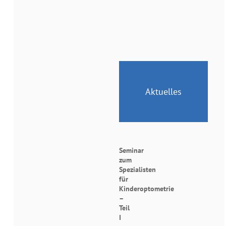
Aktuelles
Seminar
zum
Spezialisten
für
Kinderoptometrie
–
Teil
I