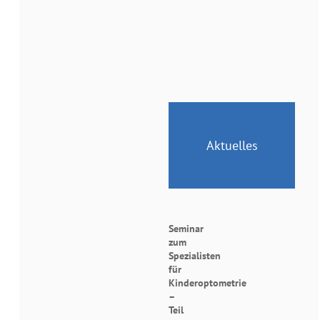
Aktuelles
Seminar
zum
Spezialisten
für
Kinderoptometrie
–
Teil