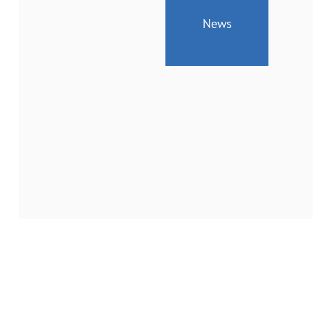
News
Geänderte
Öffnungszeiten
vom
24.
bis
26.
Juni