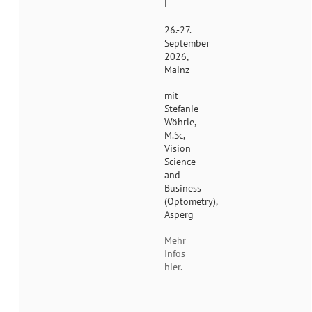
I
26.-27.
September
2026,
Mainz
mit
Stefanie
Wöhrle,
M.Sc,
Vision
Science
and
Business
(Optometry),
Asperg
Mehr
Infos
hier.