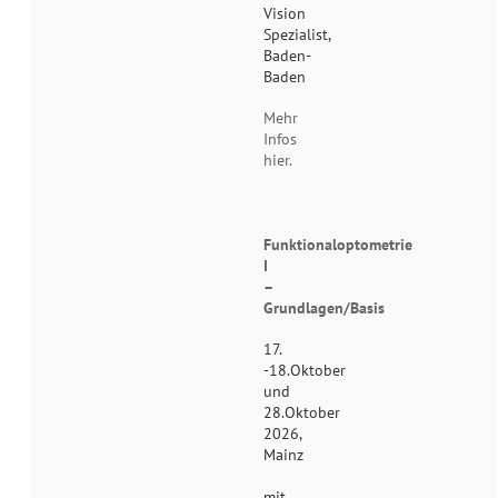
Vision
Spezialist,
Baden-
Baden
Mehr
Infos
hier.
Funktionaloptometrie
I
–
Grundlagen/Basis
17.
-18.Oktober
und
28.Oktober
2026,
Mainz
mit