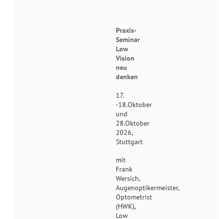
Praxis-
Seminar
Low
Vision
neu
denken
17.
-18.Oktober
und
28.Oktober
2026,
Stuttgart
mit
Frank
Wersich,
Augenoptikermeister,
Optometrist
(HWK),
Low