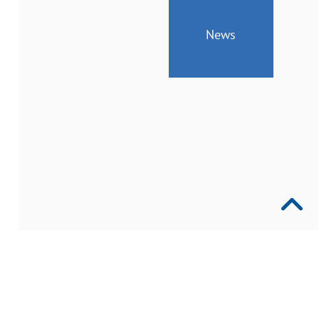
News
Geänderte
Öffnungszeiten
vom
24.
bis
26.
Juni