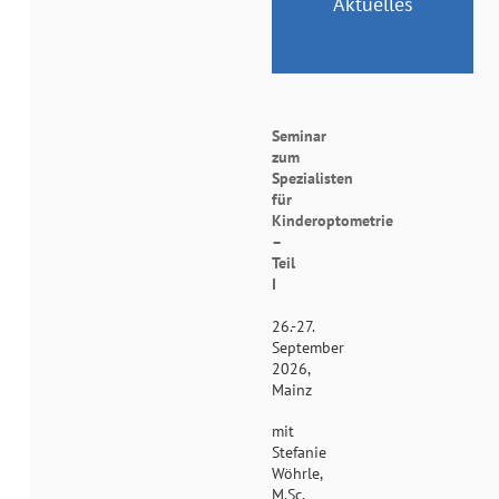
Aktuelles
Seminar
zum
Spezialisten
für
Kinderoptometrie
–
Teil
I
26.-27.
September
2026,
Mainz
mit
Stefanie
Wöhrle,
M.Sc,