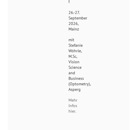
I
26.-27.
September
2026,
Mainz
mit
Stefanie
Wöhrle,
M.Sc,
Vision
Science
and
Business
(Optometry),
Asperg
Mehr
Infos
hier.