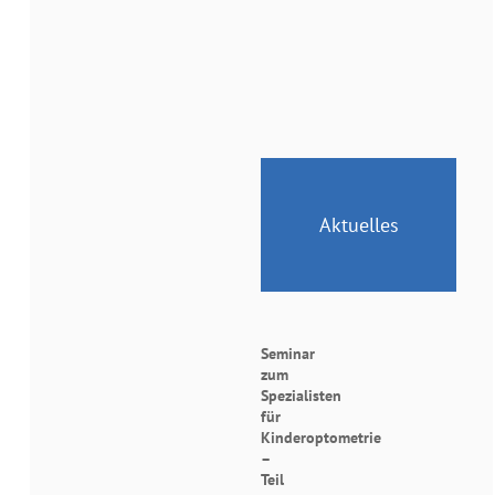
Aktuelles
Seminar
zum
Spezialisten
für
Kinderoptometrie
–
Teil