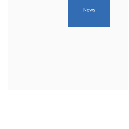
News
Geänderte
Öffnungszeiten
vom
24.
bis
26.
Juni