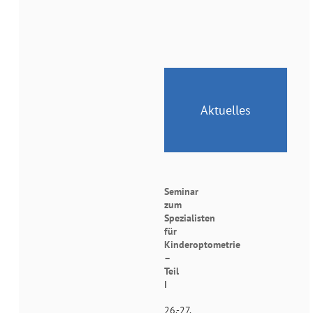
Aktuelles
Seminar
zum
Spezialisten
für
Kinderoptometrie
–
Teil
I
26.-27.