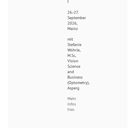
I
26.-27.
September
2026,
Mainz
mit
Stefanie
Wöhrle,
M.Sc,
Vision
Science
and
Business
(Optometry),
Asperg
Mehr
Infos
hier.