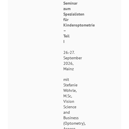
Seminar
zum
Spezialisten
für
Kinderoptometrie
–
Teil
I
26.-27.
September
2026,
Mainz
mit
Stefanie
Wöhrle,
M.Sc,
Vision
Science
and
Business
(Optometry),
Asperg