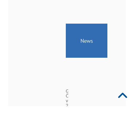
News
Geänderte
Öffnungszeiten
vom
24.
bis
26.
Juni