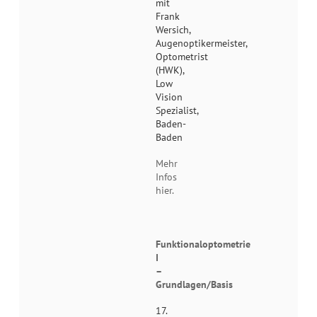
mit
Frank
Wersich,
Augenoptikermeister,
Optometrist
(HWK),
Low
Vision
Spezialist,
Baden-
Baden
Mehr
Infos
hier.
Funktionaloptometrie
I
–
Grundlagen/Basis
17.