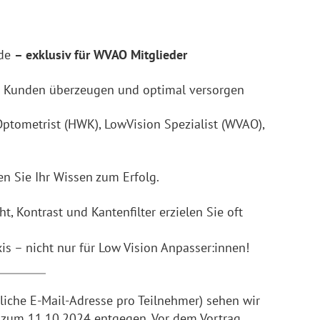
nde
– exklusiv für WVAO Mitglieder
en Kunden überzeugen und optimal versorgen
Optometrist (HWK), LowVision Spezialist (WVAO),
 Sie Ihr Wissen zum Erfolg.
t, Kontrast und Kantenfilter erzielen Sie oft
s – nicht nur für Low Vision Anpasser:innen!
iche E-Mail-Adresse pro Teilnehmer) sehen wir
s zum 11.10.2024 entgegen. Vor dem Vortrag