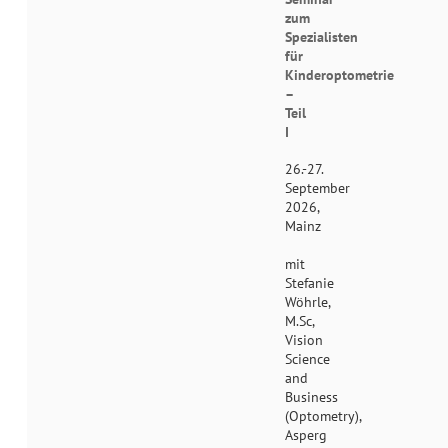
zum
Spezialisten
für
Kinderoptometrie
–
Teil
I
26.-27.
September
2026,
Mainz
mit
Stefanie
Wöhrle,
M.Sc,
Vision
Science
and
Business
(Optometry),
Asperg