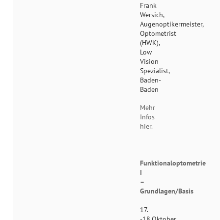
Frank
Wersich,
Augenoptikermeister,
Optometrist
(HWK),
Low
Vision
Spezialist,
Baden-
Baden
Mehr
Infos
hier.
Funktionaloptometrie
I
–
Grundlagen/Basis
17.
-18.Oktober