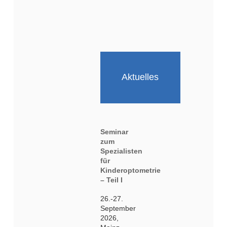
Aktuelles
Seminar
zum
Spezialisten
für
Kinderoptometrie
– Teil I
26.-27.
September
2026,