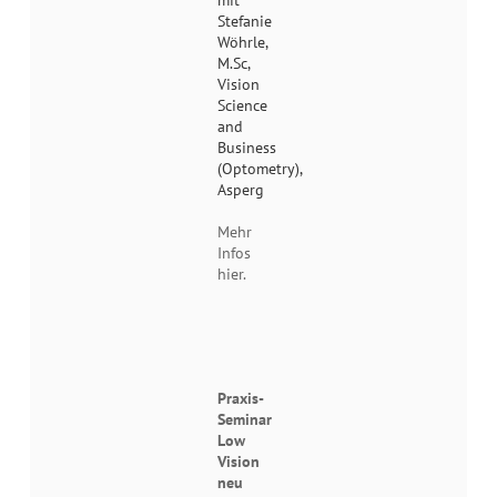
mit
Stefanie
Wöhrle,
M.Sc,
Vision
Science
and
Business
(Optometry),
Asperg
Mehr
Infos
hier.
Praxis-
Seminar
Low
Vision
neu