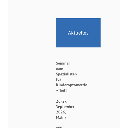
Aktuelles
Seminar
zum
Spezialisten
für
Kinderoptometrie
– Teil I
26.-27.
September
2026,
Mainz