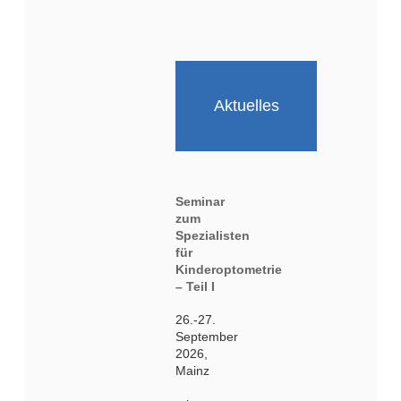
Aktuelles
Seminar
zum
Spezialisten
für
Kinderoptometrie
– Teil I
26.-27.
September
2026,
Mainz