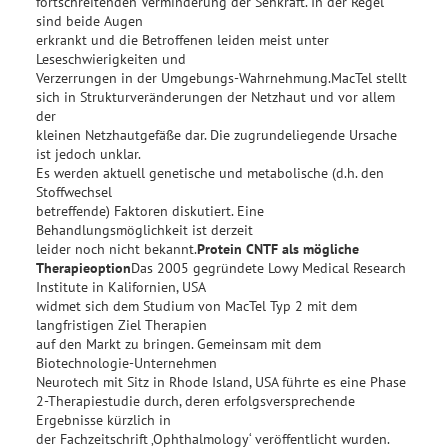
fortschreitenden Verminderung der Sehkraft. In der Regel
sind beide Augen
erkrankt und die Betroffenen leiden meist unter
Leseschwierigkeiten und
Verzerrungen in der Umgebungs-Wahrnehmung.MacTel stellt
sich in Strukturveränderungen der Netzhaut und vor allem
der
kleinen Netzhautgefäße dar. Die zugrundeliegende Ursache
ist jedoch unklar.
Es werden aktuell genetische und metabolische (d.h. den
Stoffwechsel
betreffende) Faktoren diskutiert. Eine
Behandlungsmöglichkeit ist derzeit
leider noch nicht bekannt.
Protein CNTF als mögliche
Therapieoption
Das 2005 gegründete Lowy Medical Research
Institute in Kalifornien, USA
widmet sich dem Studium von MacTel Typ 2 mit dem
langfristigen Ziel Therapien
auf den Markt zu bringen. Gemeinsam mit dem
Biotechnologie-Unternehmen
Neurotech mit Sitz in Rhode Island, USA führte es eine Phase
2-Therapiestudie durch, deren erfolgsversprechende
Ergebnisse kürzlich in
der Fachzeitschrift ‚Ophthalmology‘ veröffentlicht wurden.